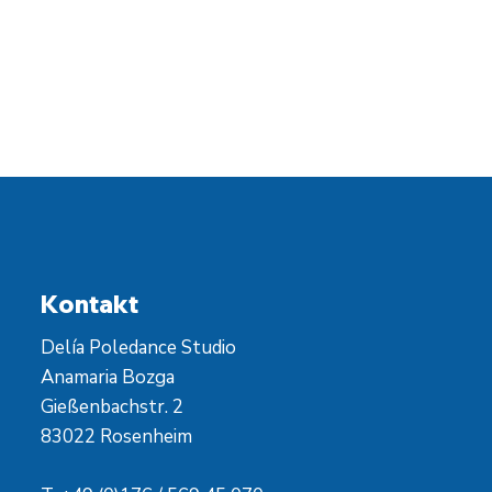
handelt, sind eine event. Rücksendung sowie ein
Umtausch nicht möglich. B-Ware ist vom
Umtausch grundsätzlich ausgeschlossen!
Kontakt
Delía Poledance Studio
Anamaria Bozga
Gießenbachstr. 2
83022 Rosenheim