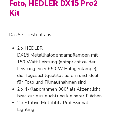
Foto, HEDLER DX15 Pro2
Kit
Ursprünglicher
Angebotspreis
575,00 €
431,25 €
Preis
Das Set besteht aus
2 x HEDLER
DX15 Metallhalogendampflampen mit
150 Watt Leistung (entspricht ca. der
Leistung einer 650 W Halogenlampe),
die Tageslichtqualität liefern und ideal
für Foto und Filmaufnahmen sind
2 x 4-Klapprahmen 360° als Akzentlicht
bzw. zur Ausleuchtung kleinerer Flächen
2 x Stative Multiblitz Professional
Lighting