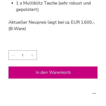
1 x Multiblitz Tasche (sehr robust und
gepolstert)
Aktueller Neupreis liegt bei ca. EUR 1.600,-.
(B-Ware)
Anzahl
In den Warenkorb
B-Ware
Da es sich um einen "gebrauchten“ Artikel