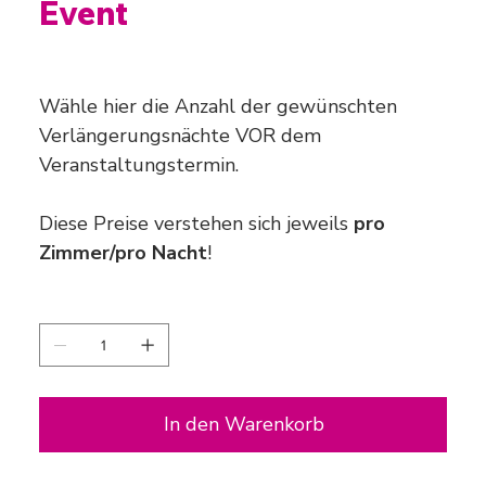
Event
Preis
330,00 €
Wähle hier die Anzahl der gewünschten
Verlängerungsnächte VOR dem
Veranstaltungstermin.
Diese Preise verstehen sich jeweils
pro
Zimmer/pro Nacht
!
Anzahl
In den Warenkorb