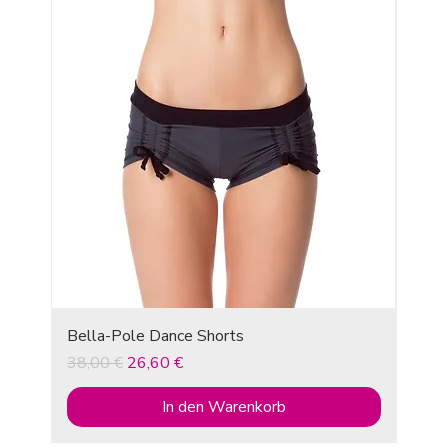
Bella-Pole Dance Shorts
Standardpreis
Sale-Preis
38,00 €
26,60 €
In den Warenkorb