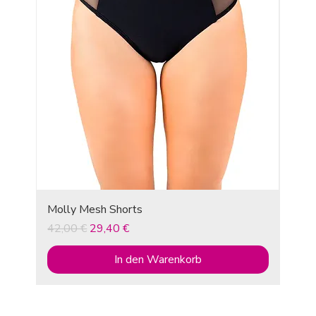
Molly Mesh Shorts
Standardpreis
Sale-Preis
42,00 €
29,40 €
In den Warenkorb