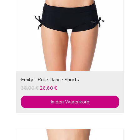
Emily - Pole Dance Shorts
Standardpreis
Sale-Preis
38,00 €
26,60 €
In den Warenkorb