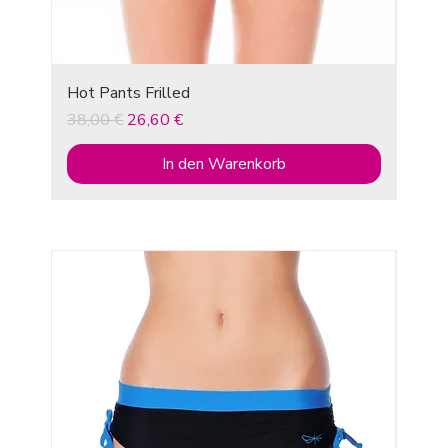
Hot Pants Frilled
Standardpreis
Sale-Preis
38,00 €
26,60 €
In den Warenkorb