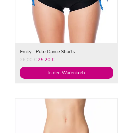
Emily - Pole Dance Shorts
Standardpreis
Sale-Preis
36,00 €
25,20 €
In den Warenkorb