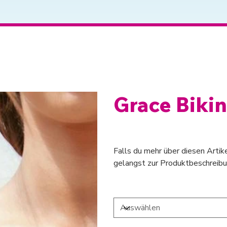
Grace Bikin
Ursprünglicher
Angebotspreis
45,00 €
31,50 €
Preis
Falls du mehr über diesen Artik
gelangst zur Produktbeschreibu
Größe