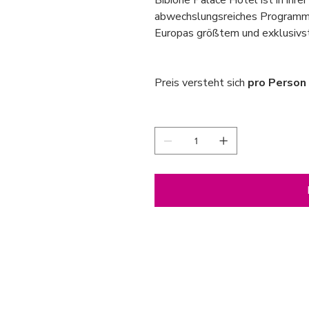
Bibione Palace Hotel ist in ihrer
abwechslungsreiches Programm 
Europas größtem und exklusiv
Preis versteht sich
pro Person
Anzahl
Inkludierte Leistungen
3 Übernachtungen im **** 
Zimmerkategorie)