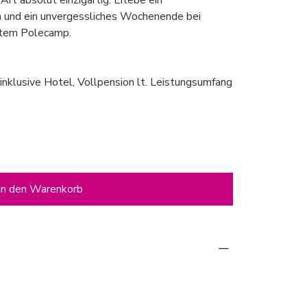
 Art absolut einzigartig. Erlebe ein
und ein unvergessliches Wochenende bei
stem Polecamp.
inklusive Hotel, Vollpension lt. Leistungsumfang
In den Warenkorb
Bibione Palace Hotel (in der gebuchten