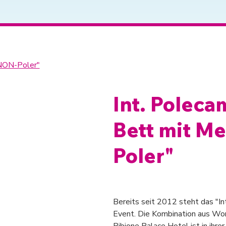
"NON-Poler"
Int. Poleca
Bett mit M
Poler"
Preis
660,00 €
Bereits seit 2012 steht das "In
Event. Die Kombination aus Wor