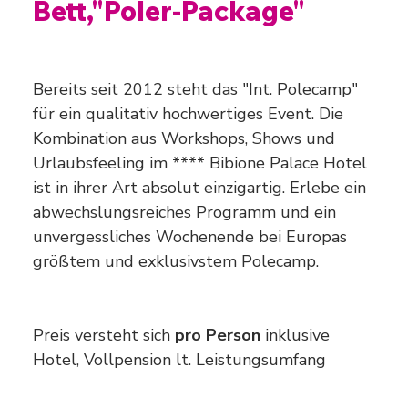
Bett,"Poler-Package"
Preis
1.740,00 €
Bereits seit 2012 steht das "Int. Polecamp"
für ein qualitativ hochwertiges Event. Die
Kombination aus Workshops, Shows und
Urlaubsfeeling im **** Bibione Palace Hotel
ist in ihrer Art absolut einzigartig. Erlebe ein
abwechslungsreiches Programm und ein
unvergessliches Wochenende bei Europas
größtem und exklusivstem Polecamp.
Preis versteht sich
pro Person
inklusive
Hotel, Vollpension lt. Leistungsumfang
Anzahl