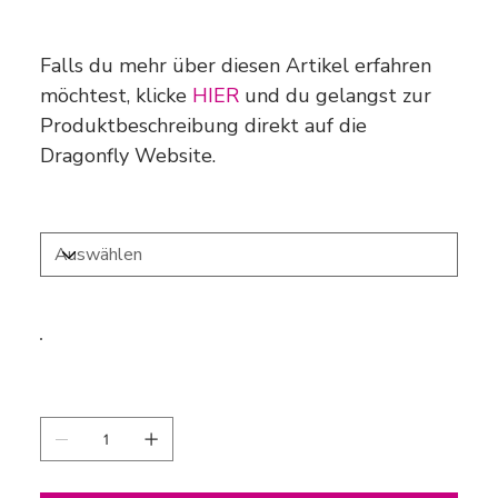
Ursprünglicher
Angebotspreis
35,00 €
24,50 €
Preis
Falls du mehr über diesen Artikel erfahren
möchtest, klicke
HIER
und du gelangst zur
Produktbeschreibung direkt auf die
Dragonfly Website.
Größe
Farbe
Anzahl