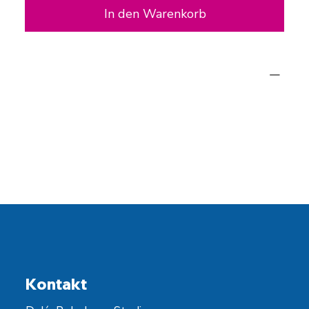
In den Warenkorb
WICHTIGER HINWEIS:
Neben dem Dragonfly-Logo ist auf diesem
Artikel zusätzlich ein Stick mit dem Logo von
"Poledance Tirol" angebracht!
Kontakt