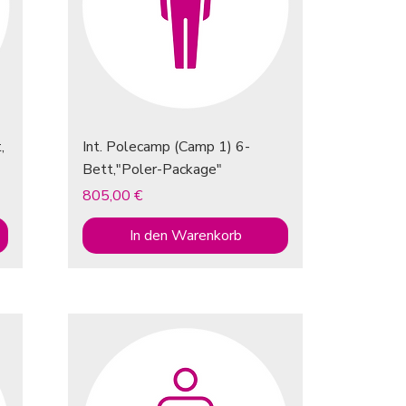
,
Int. Polecamp (Camp 1) 6-
Bett,"Poler-Package"
Preis
805,00 €
In den Warenkorb