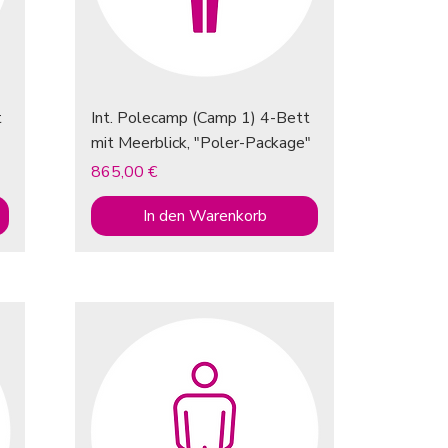
t
Int. Polecamp (Camp 1) 4-Bett
mit Meerblick, "Poler-Package"
Preis
865,00 €
In den Warenkorb