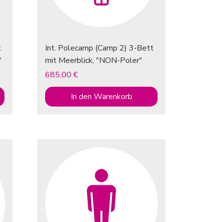
t
Int. Polecamp (Camp 2) 3-Bett
"
mit Meerblick, "NON-Poler"
Preis
685,00 €
In den Warenkorb