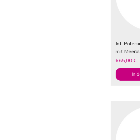
Int. Polec
mit Meerbl
Preis
685,00 €
In 