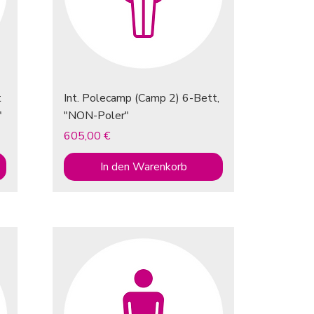
t
Int. Polecamp (Camp 2) 6-Bett,
"
"NON-Poler"
Preis
605,00 €
In den Warenkorb