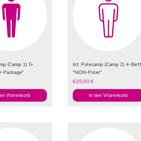
amp (Camp 1) 5-
Int. Polecamp (Camp 2) 4-Bett
r-Package"
"NON-Poler"
Preis
625,00 €
den Warenkorb
In den Warenkorb