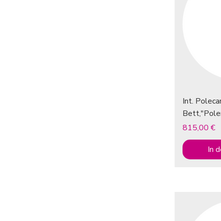
Int. Polec
Bett,"Pole
Preis
815,00 €
In 