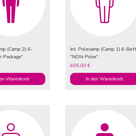
amp (Camp 2) 6-
Int. Polecamp (Camp 1) 6-Bett
r-Package"
"NON-Poler"
Preis
605,00 €
den Warenkorb
In den Warenkorb